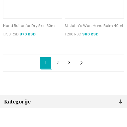
Hand Butter for Dry Skin 30ml
St. John`s Wort Hand Balm 40ml
1.150 RSD
870 RSD
1.290 RSD
980 RSD
1
2
3
Kategorije